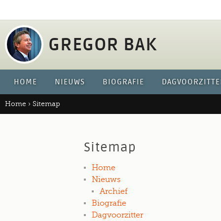
Jump 
GREGOR BAK
HOME
NIEUWS
BIOGRAFIE
DAGVOORZITTE
Home
›
Sitemap
Sitemap
Home
Nieuws
Archief
Biografie
Dagvoorzitter