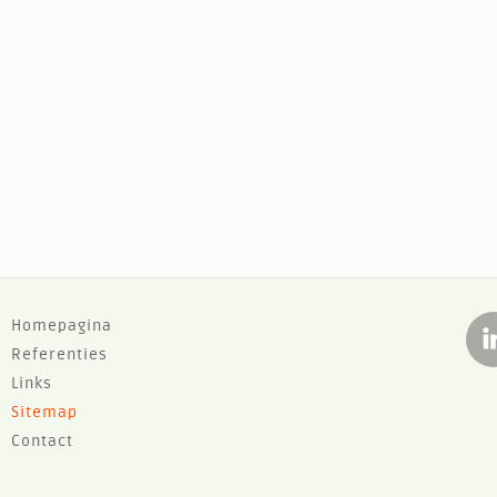
F
Homepagina
Referenties
o
Links
o
Sitemap
t
Contact
e
r