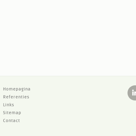
F
Homepagina
Referenties
o
Links
o
Sitemap
t
Contact
e
r