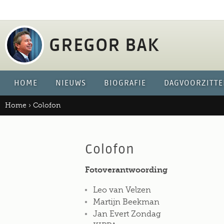
Jump 
GREGOR BAK
HOME
NIEUWS
BIOGRAFIE
DAGVOORZITTE
Home
›
Colofon
Colofon
Fotoverantwoording
Leo van Velzen
Martijn Beekman
Jan Evert Zondag