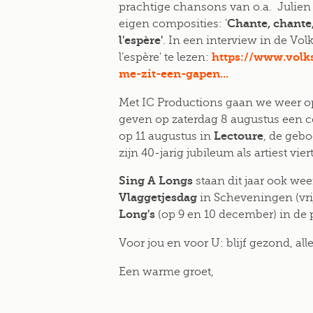
prachtige chansons van o.a. Julien 
Chante, chante,
eigen composities: '
l'espère'
. In een interview in de Vol
https://www.volk
l’espère' te lezen:
me-zit-een-gapen...
Met IC Productions gaan we weer op 
geven op zaterdag 8 augustus een c
Lectoure
op 11 augustus in
, de gebo
zijn 40-jarig jubileum als artiest viert
Sing A Longs
staan dit jaar ook we
Vlaggetjesdag
in Scheveningen (vri
Long's
(op 9 en 10 december) in de
Voor jou en voor U: blijf gezond, all
Een warme groet,