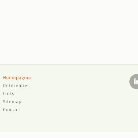
F
Homepagina
Referenties
o
Links
o
Sitemap
t
Contact
e
r
m
F