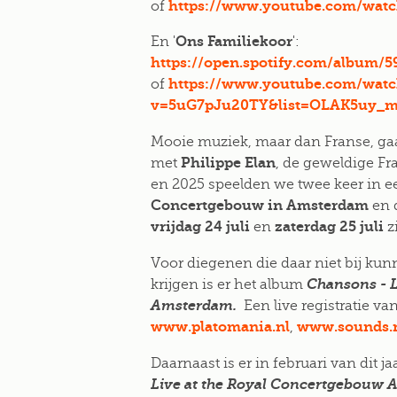
https://www.youtube.com/wa
of
Ons Familiekoor
En '
':
https://open.spotify.com/albu
https://www.youtube.com/watc
of
v=5uG7pJu20TY&list=OLAK5uy_mJ
Mooie muziek, maar dan Franse, gaa
Philippe Elan
met
, de geweldige Fr
en 2025 speelden we twee keer in ee
Concertgebouw in Amsterdam
en d
vrijdag 24 juli
zaterdag 25 juli
en
z
Voor diegenen die daar niet bij kun
krijgen is er het album
Chansons - L
Amsterdam.
Een live registratie van
www.platomania.nl
www.sounds.
,
Daarnaast is er in februari van dit 
Live at the Royal Concertgebouw