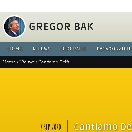
Jump 
GREGOR BAK
HOME
NIEUWS
BIOGRAFIE
DAGVOORZITTE
Home
›
Nieuws
›
Cantiamo Delft
Cantiamo De
7 SEP 2020