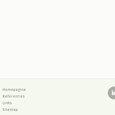
F
Homepagina
Referenties
o
Links
o
Sitemap
t